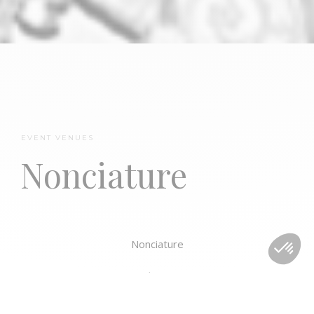
Galerie La Patinoire
EVENT VENUES
Nonciature
Royale Bach
Nonciature
Standing : 200
Sitting : 70